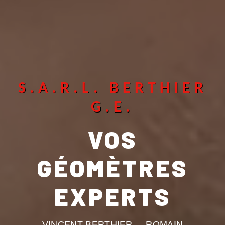
S.A.R.L. BERTHIER
G.E.
VOS
GÉOMÈTRES
EXPERTS
VINCENT BERTHIER ROMAIN